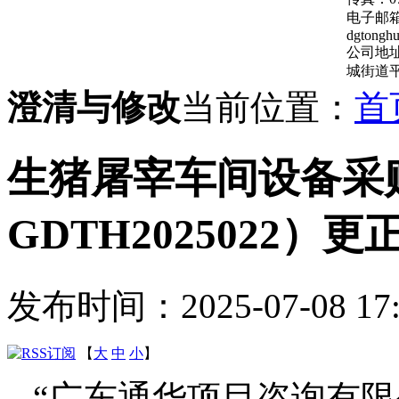
电子邮
dgtongh
公司地
城街道平
澄清与修改
当前位置：
首
生猪屠宰车间设备采
GDTH2025022）
发布时间：2025-07-08 17:
【
大
中
小
】
“广东通华项目咨询有限