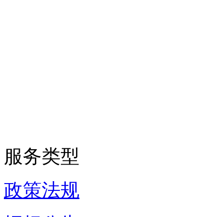
服务类型
政策法规