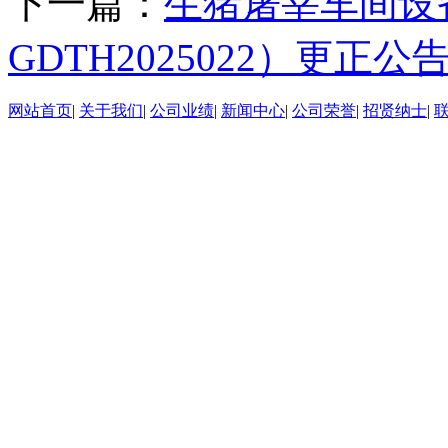
下一篇：
生猪屠宰车间设
GDTH2025022）更正
网站首页
|
关于我们
|
公司业绩
|
新闻中心
|
公司荣誉
|
招贤纳士
|
广东通华项目咨询有限公司 版权
粤ICP备16105543号
技术