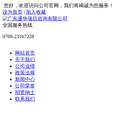
您好，欢迎访问公司官网，我们将竭诚为您服务！
设为首页
|
加入收藏
全国服务热线
0769-23167228
网站首页
关于我们
公司业绩
政策法规
新闻中心
公司荣誉
招贤纳士
联系我们