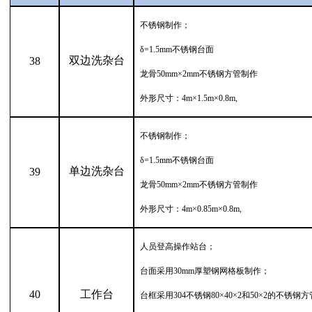
不锈钢制作；
δ=1.5mm不锈钢台面
双边洗杂台
38
龙骨
50mm×2mm不锈钢方管制作
外形尺寸：
4m×1.5m×0.8m,
不锈钢制作；
δ=1.5mm不锈钢台面
单边洗杂台
39
龙骨
50mm×2mm不锈钢方管制作
外形尺寸：
4m×0.85m×0.8m,
人员登高操作站台；
台面采用
30mm厚塑钢网格板制作；
40
工作台
台框采用
304不锈钢80×40×2和50×2的不锈钢