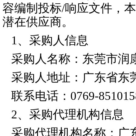
容编制投标
/响应文件，
潜在供应商。
1、采购人信息
采购人名称：东莞市润
采购人地址：广东省东
联系电话：
0769-851015
2、采购代理机构信息
采购代理机构名称：广