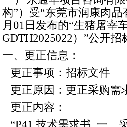
构”）受“东莞市润康肉品有
月0
1
日发布的
“
生猪屠宰
GDTH2025022
）
”
公开招
一、更正信息：
更正事项：招标文件
更正原因：更正采购需
更正内容：
“P41 技术需求书 